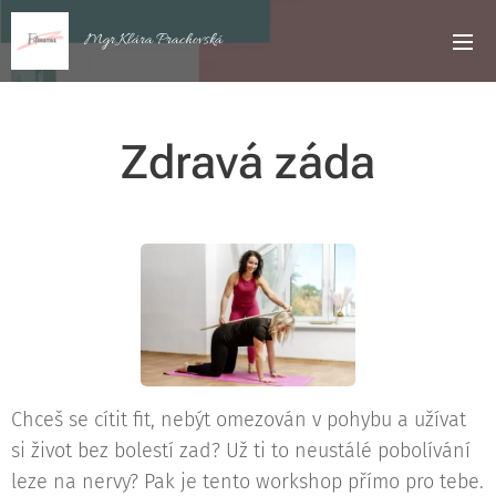
Mgr.Klára Prachovská
Zdravá záda
Chceš se cítit fit, nebýt omezován v pohybu a užívat
si život bez bolestí zad? Už ti to neustálé pobolívání
leze na nervy? Pak je tento workshop přímo pro tebe.