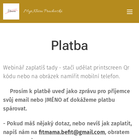
Mgr.Klára Prachovská
Platba
Webinář zaplatíš tady - stačí udělat printscreen Qr
kódu nebo na obrázek namířit mobilní telefon.
‼️Prosím k platbě uveď jako zprávu pro příjemce
svůj email nebo JMÉNO ať dokážeme platbu
spárovat.
- Pokud máš nějaký dotaz, nebo nevíš jak zaplatit,
napiš nám na
fitmama.befit@gmail.com
, obratem