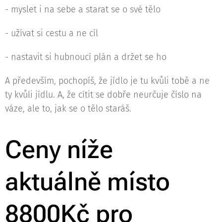
- myslet i na sebe a starat se o své tělo
- užívat si cestu a ne cíl
- nastavit si hubnoucí plán a držet se ho
A především, pochopíš, že jídlo je tu kvůli tobě a ne
ty kvůli jídlu. A, že cítit se dobře neurčuje číslo na
váze, ale to, jak se o tělo staráš.
Ceny níže⬇️
aktuálně místo
8800Kč pro